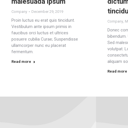
malesuada ipsum
dictum
tincid
Company
December 29, 2019
Proin luctus eu erat quis tincidunt.
Company
,
M
Vestibulum ante ipsum primis in
Donec com
faucibus orci luctus et ultrices
bibendum. 
posuere cubilia Curae; Suspendisse
Sed malesu
ullamcorper nunc eu placerat
volutpat. 
fermentum.
consectetur
aliquam sod
Read more
Read more