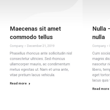
Maecenas sit amet
Nulla 
commodo tellus
nulla
Company
December 21, 2019
Company
Phasellus rhoncus ante sollicitudin nisl
Cum sociis
consectetur ultricies. Sed rhoncus
magnis dis
ullamcorper mauris, ac condimentum
nascetur ri
metus egestas ut. Nam et urna ante,
libero, tem
vitae pretium lacus vehicula.
eget torto
lacus quis 
Read more
Read more