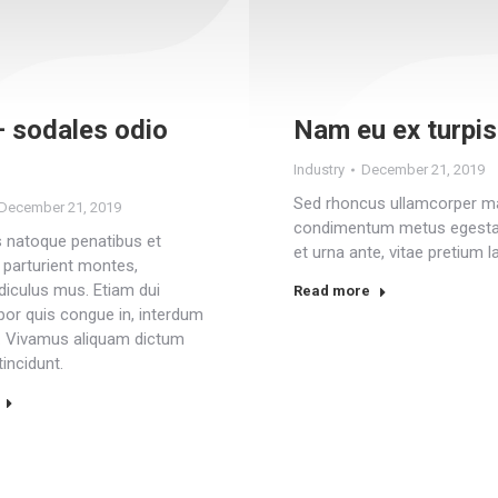
– sodales odio
Nam eu ex turpis
Industry
December 21, 2019
Sed rhoncus ullamcorper ma
December 21, 2019
condimentum metus egesta
 natoque penatibus et
et urna ante, vitae pretium l
 parturient montes,
diculus mus. Etiam dui
Read more
por quis congue in, interdum
r. Vivamus aliquam dictum
tincidunt.