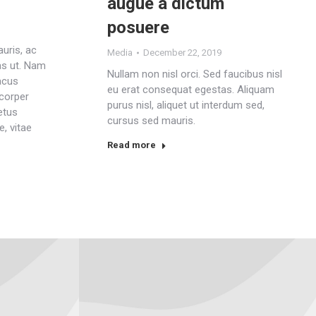
augue a dictum
posuere
uris, ac
Media
December 22, 2019
s ut. Nam
Nullam non nisl orci. Sed faucibus nisl
lacus
eu erat consequat egestas. Aliquam
mcorper
purus nisl, aliquet ut interdum sed,
etus
cursus sed mauris.
, vitae
Read more