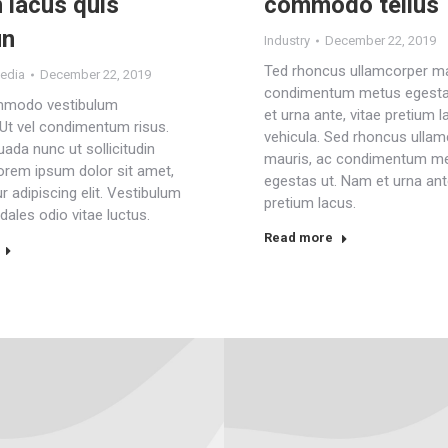
 lacus quis
commodo tellus
un
Industry
December 22, 2019
Ted rhoncus ullamcorper ma
edia
December 22, 2019
condimentum metus egesta
modo vestibulum
et urna ante, vitae pretium 
Ut vel condimentum risus.
vehicula. Sed rhoncus ulla
ada nunc ut sollicitudin
mauris, ac condimentum m
Lorem ipsum dolor sit amet,
egestas ut. Nam et urna ante
 adipiscing elit. Vestibulum
pretium lacus.
ales odio vitae luctus.
Read more