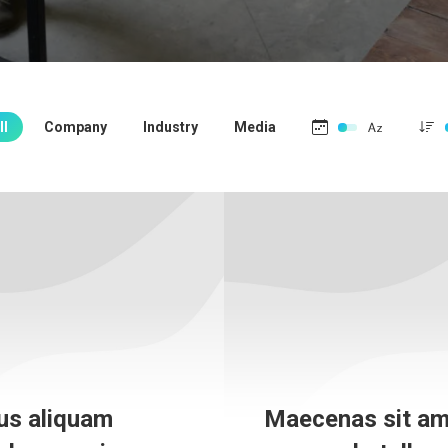
ll
Company
Industry
Media
us aliquam
Maecenas sit am