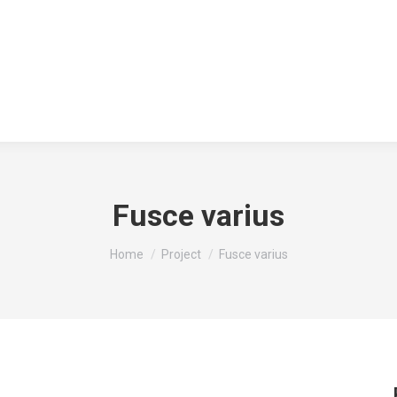
Fusce varius
You are here:
Home
Project
Fusce varius