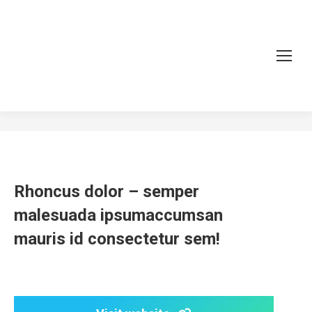
Cras pulvinar with sidebar
You are here:
Home
Project
Cras pulvinar with sidebar
Rhoncus dolor – semper
malesuada ipsumaccumsan
mauris id consectetur sem!