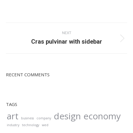
Project
NEXT
navigation
Cras pulvinar with sidebar
Next
project:
RECENT COMMENTS
TAGS
art
design
economy
business
company
industry
technology
wed