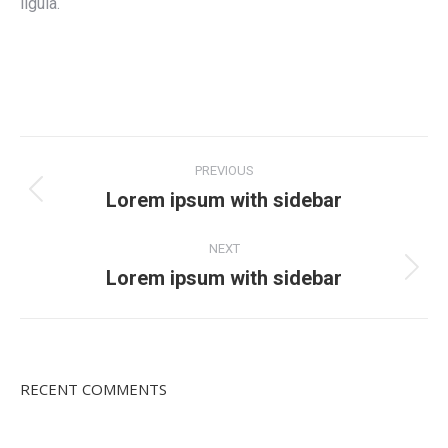
ligula.
Project
PREVIOUS
navigation
Lorem ipsum with sidebar
Previous
project:
NEXT
Lorem ipsum with sidebar
Next
project:
RECENT COMMENTS