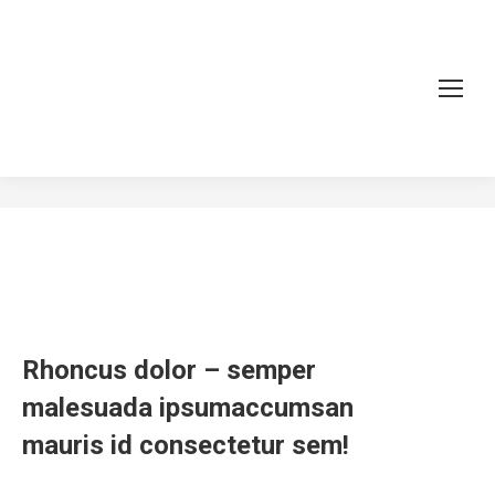
Lorem ipsum with sidebar
You are here:
Home
Project
Lorem ipsum with sidebar
Rhoncus dolor – semper
malesuada ipsumaccumsan
mauris id consectetur sem!