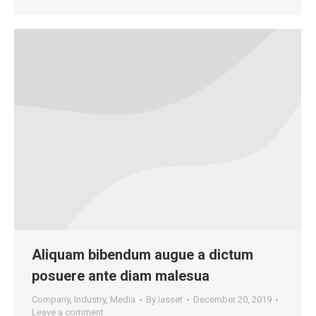
Aliquam bibendum augue a dictum
posuere ante diam malesua
Company
,
Industry
,
Media
By
iasset
December 20, 2019
Leave a comment