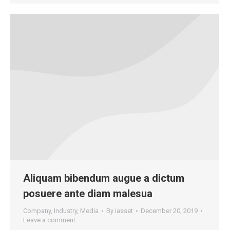
Aliquam bibendum augue a dictum
posuere ante diam malesua
Company
,
Industry
,
Media
By
iasset
December 20, 2019
Leave a comment