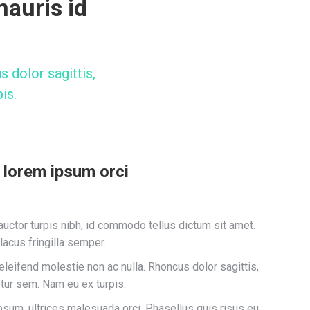
auris id
s dolor sagittis,
is.
 lorem ipsum orci
 auctor turpis nibh, id commodo tellus dictum sit amet.
lacus fringilla semper.
eleifend molestie non ac nulla. Rhoncus dolor sagittis,
tur sem. Nam eu ex turpis.
um, ultrices malesuada orci. Phasellus quis risus eu