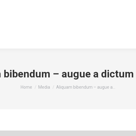
 bibendum – augue a dictum
You are here:
Home
Media
Aliquam bibendum – augue a…