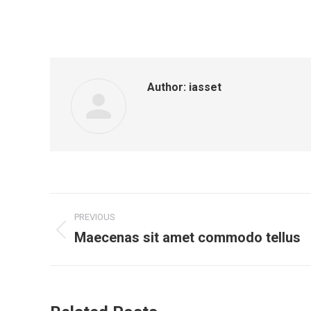
Author:
iasset
Post
PREVIOUS
navigation
Maecenas sit amet commodo tellus
Previous
post: