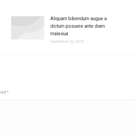
Aliquam bibendum augue a
dictum posuere ante diam
malesua
December 20, 2019
rked
*