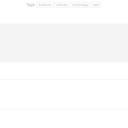
Tags:
business
industry
technology
wed
Next
post: