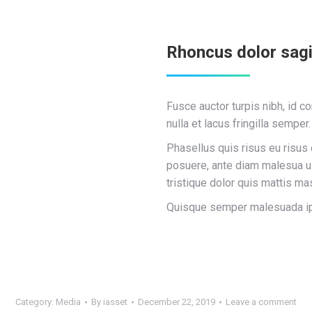
Rhoncus dolor sagi
Fusce auctor turpis nibh, id 
nulla et lacus fringilla semper.
Phasellus quis risus eu risus
posuere, ante diam malesua ul
tristique dolor quis mattis ma
Quisque semper malesuada ips
Category:
Media
By
iasset
December 22, 2019
Leave a comment