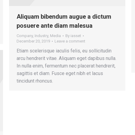
Aliquam bibendum augue a dictum
posuere ante diam malesua
Company
,
Industry
,
Media
By
iasset
December 20, 2019
Leave a comment
Etiam scelerisque iaculis felis, eu sollicitudin
arcu hendrerit vitae. Aliquam eget dapibus nulla.
In nulla enim, fermentum nec placerat hendrerit,
sagittis et diam. Fusce eget nibh et lacus
tincidunt rhoncus.