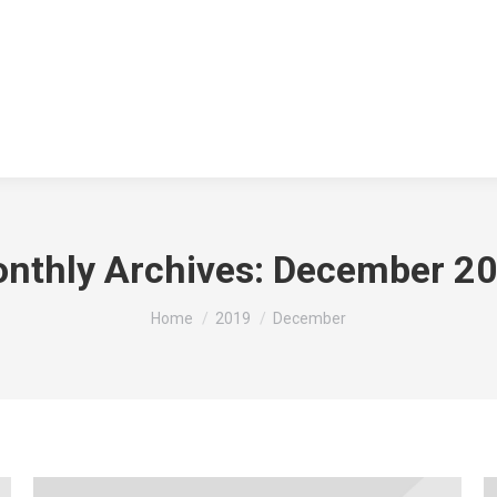
nthly Archives:
December 2
You are here:
Home
2019
December