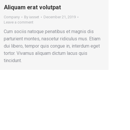
Aliquam erat volutpat
Company
By
iasset
December 21, 2019
Leave a comment
Cum sociis natoque penatibus et magnis dis
parturient montes, nascetur ridiculus mus. Etiam
dui libero, tempor quis congue in, interdum eget
tortor. Vivamus aliquam dictum lacus quis
tincidunt.