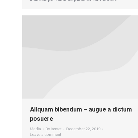
Aliquam bibendum – augue a dictum
posuere
Media
By
iasset
December 22, 2019
Leave a comment