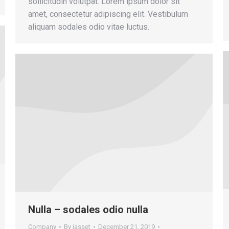
sollicitudin volutpat. Lorem ipsum dolor sit
amet, consectetur adipiscing elit. Vestibulum
aliquam sodales odio vitae luctus.
Nulla – sodales odio nulla
Company
By
iasset
December 21, 2019