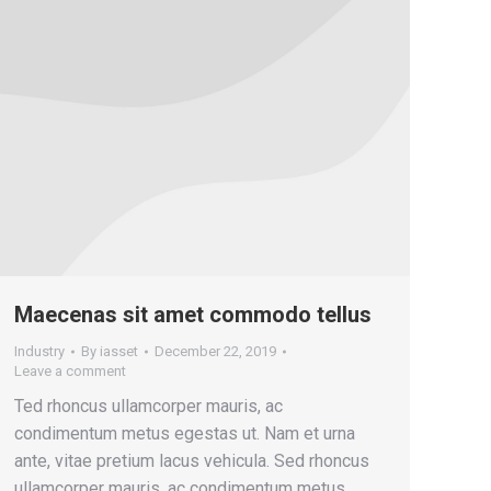
Maecenas sit amet commodo tellus
Industry
By
iasset
December 22, 2019
Leave a comment
Ted rhoncus ullamcorper mauris, ac
condimentum metus egestas ut. Nam et urna
ante, vitae pretium lacus vehicula. Sed rhoncus
ullamcorper mauris, ac condimentum metus