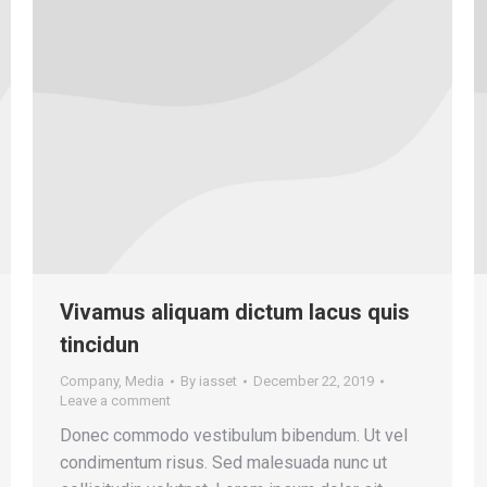
Vivamus aliquam dictum lacus quis
tincidun
Company
,
Media
By
iasset
December 22, 2019
Leave a comment
Donec commodo vestibulum bibendum. Ut vel
condimentum risus. Sed malesuada nunc ut